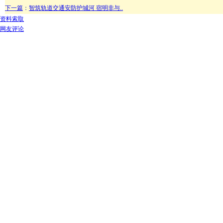
下一篇
：
智筑轨道交通安防护城河 宿明非与..
资料索取
网友评论