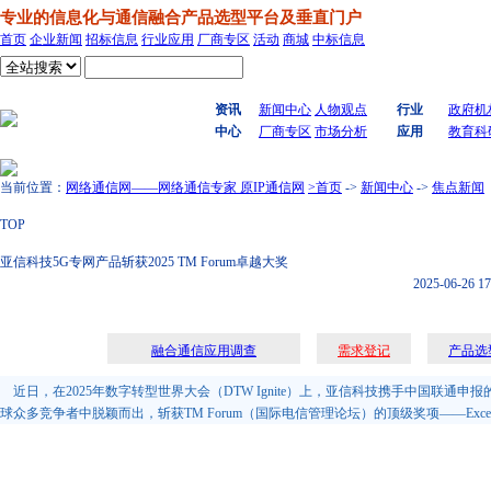
专业的信息化与通信融合产品选型平台及垂直门户
首页
企业新闻
招标信息
行业应用
厂商专区
活动
商城
中标信息
搜索
资讯
新闻中心
人物观点
行业
政府机
中心
厂商专区
市场分析
应用
教育科
当前位置：
网络通信网——网络通信专家 原IP通信网
>首页
->
新闻中心
->
焦点新闻
TOP
亚信科技5G专网产品斩获2025 TM Forum卓越大奖
2025-06-26 17
融合通信应用调查
需求登记
产品选
近日，在2025年数字转型世界大会（DTW Ignite）上，亚信科技携手中国联通申报的“面向工业的创新5G专网
球众多竞争者中脱颖而出，斩获TM Forum（国际电信管理论坛）的顶级奖项——Excellence Awards