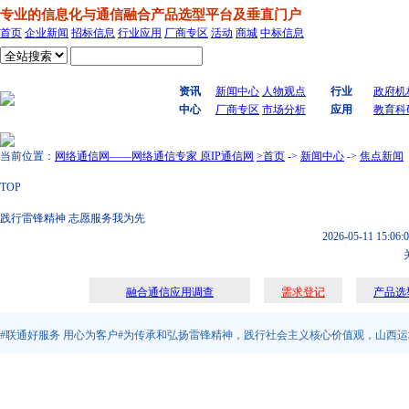
专业的信息化与通信融合产品选型平台及垂直门户
首页
企业新闻
招标信息
行业应用
厂商专区
活动
商城
中标信息
搜索
资讯
新闻中心
人物观点
行业
政府机
中心
厂商专区
市场分析
应用
教育科
当前位置：
网络通信网——网络通信专家 原IP通信网
>首页
->
新闻中心
->
焦点新闻
TOP
践行雷锋精神 志愿服务我为先
2026-05-11 15:06:
融合通信应用调查
需求登记
产品选
#联通好服务 用心为客户#为传承和弘扬雷锋精神，践行社会主义核心价值观，山西