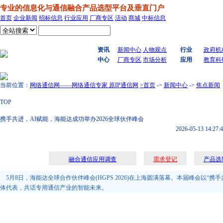
专业的信息化与通信融合产品选型平台及垂直门户
首页
企业新闻
招标信息
行业应用
厂商专区
活动
商城
中标信息
搜索
资讯
新闻中心
人物观点
行业
政府机
中心
厂商专区
市场分析
应用
教育科
当前位置：
网络通信网——网络通信专家 原IP通信网
>首页
->
新闻中心
->
焦点新闻
TOP
携手共进，AI赋能，海能达成功举办2026全球伙伴峰会
2026-05-13 14:27:
融合通信应用调查
需求登记
产品选
5月8日，海能达全球合作伙伴峰会(HGPS 2026)在上海圆满落幕。本届峰会以“携手共进”
体代表，共话专用通信产业的智能未来。