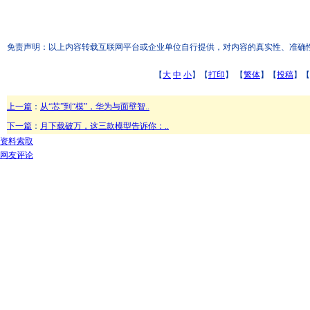
免责声明：以上内容转载互联网平台或企业单位自行提供，对内容的真实性、准确性和合
【
大
中
小
】【
打印
】
【
繁体
】【
投稿
】【
上一篇
：
从“芯”到“模”，华为与面壁智..
下一篇
：
月下载破万，这三款模型告诉你：..
资料索取
网友评论