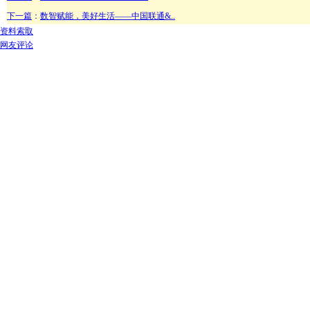
下一篇
：
数智赋能，美好生活——中国联通&..
资料索取
网友评论