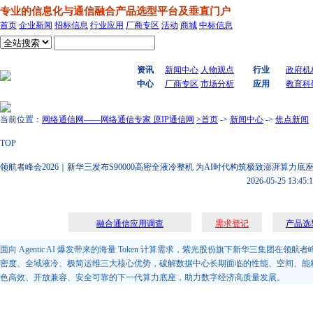
专业的信息化与通信融合产品选型平台及垂直门户
首页
企业新闻
招标信息
行业应用
厂商专区
活动
商城
中标信息
搜索
资讯
新闻中心
人物观点
行业
政府机
中心
厂商专区
市场分析
应用
教育科
当前位置：
网络通信网——网络通信专家 原IP通信网
>首页
->
新闻中心
->
焦点新闻
TOP
领航者峰会2026｜新华三发布S90000高密全液冷整机 为AI时代构筑极致澎湃算力底
2026-05-25 13:45:
融合通信应用调查
需求登记
产品选
面向 Agentic AI 爆发带来的海量 Token 计算需求，紫光股份旗下新华三集团在
密度、全域液冷、极简运维三大核心优势，破解数据中心长期面临的性能、空间、能
色高效、开放兼容、安全可靠的下一代算力底座，助力数字经济高质量发展。