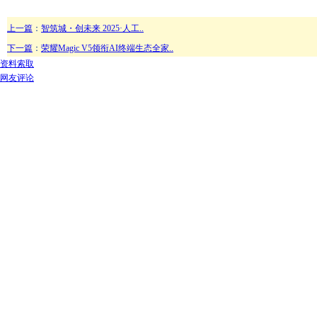
上一篇
：
智筑城・创未来 2025·人工..
下一篇
：
荣耀Magic V5领衔AI终端生态全家..
资料索取
网友评论