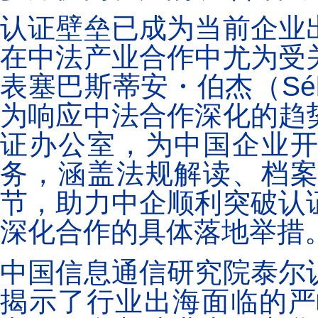
认证壁垒已成为当前企业
在中法产业合作中尤为受
表塞巴斯蒂安・伯杰（Sébas
为响应中法合作深化的趋
证办公室，为中国企业
务，涵盖法规解读、档
节，助力中企顺利突破认
深化合作的具体落地举措
中国信息通信研究院泰尔
揭示了行业出海面临的严峻