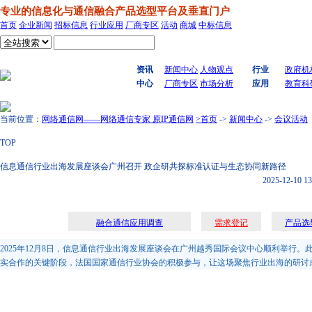
专业的信息化与通信融合产品选型平台及垂直门户
首页
企业新闻
招标信息
行业应用
厂商专区
活动
商城
中标信息
搜索
资讯
新闻中心
人物观点
行业
政府机
中心
厂商专区
市场分析
应用
教育科
当前位置：
网络通信网——网络通信专家 原IP通信网
>首页
->
新闻中心
->
会议活动
TOP
信息通信行业出海发展座谈会广州召开 政企研共探标准认证与生态协同新路径
2025-12-10 13
融合通信应用调查
需求登记
产品选
2025年12月8日，信息通信行业出海发展座谈会在广州越秀国际会议中心顺利举
实合作的关键阶段，法国国家通信行业协会的积极参与，让这场聚焦行业出海的研讨成