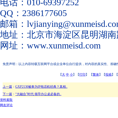
电话：010-69397252
QQ：2386177605
邮箱：lvjianying@xunmeisd.c
地址：北京市海淀区昆明湖南路
网址：www.xunmeisd.com
免责声明：以上内容转载互联网平台或企业单位自行提供，对内容的真实性、准确性和合
【
大
中
小
】【
打印
】
【
繁体
】【
投稿
】【
上一篇
：
GXP2130被奉为IP电话机经典？真相..
下一篇
：
“大融合”时代 领导办公桌必备的..
资料索取
网友评论