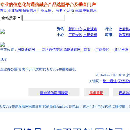
专业的信息化与通信融合产品选型平台及垂直门户
首页
企业新闻
招标信息
行业应用
厂商专区
活动
商城
中标信息
搜索
资讯
新闻中心
人物观点
行业
政府机
中心
厂商专区
市场分析
应用
教育科
当前位置：
网络通信网——网络通信专家 原IP通信网
>首页
->
厂商专区
->
新品推荐
TOP
企业办公通信 离不开讯美时代 GXV3240视频话机
2016-09-21 09:18:58
来
关键词：
统一通信
GXV32
融合通信应用调查
需求登记
产品选
GXV3240是互联网智能化时代的高端Android IP电话，选用4.3寸电容式多点触控