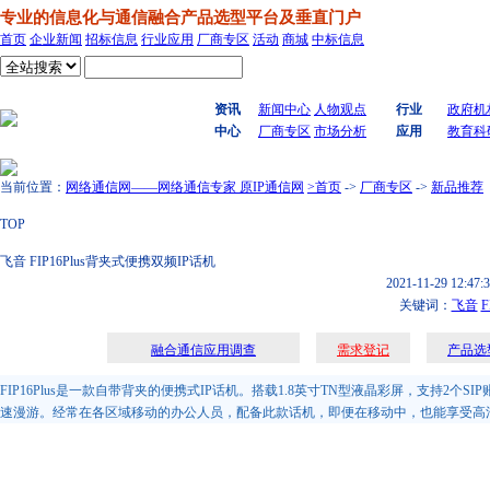
专业的信息化与通信融合产品选型平台及垂直门户
首页
企业新闻
招标信息
行业应用
厂商专区
活动
商城
中标信息
搜索
资讯
新闻中心
人物观点
行业
政府机
中心
厂商专区
市场分析
应用
教育科
当前位置：
网络通信网——网络通信专家 原IP通信网
>首页
->
厂商专区
->
新品推荐
TOP
飞音 FIP16Plus背夹式便携双频IP话机
2021-11-29 12:47:
关键词：
飞音
F
融合通信应用调查
需求登记
产品选
FIP16Plus是一款自带背夹的便携式IP话机。搭载1.8英寸TN型液晶彩屏，支持2个SIP账
速漫游。经常在各区域移动的办公人员，配备此款话机，即便在移动中，也能享受高