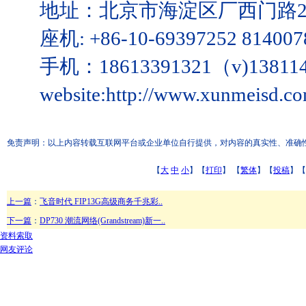
地址：北京市海淀区厂西门路2
座机: +86-10-69397252 814007
手机：18613391321（v)1381146
website:http://www.xunmeisd.c
免责声明：以上内容转载互联网平台或企业单位自行提供，对内容的真实性、准确性和合
【
大
中
小
】【
打印
】
【
繁体
】【
投稿
】【
上一篇
：
飞音时代 FIP13G高级商务千兆彩..
下一篇
：
DP730 潮流网络(Grandstream)新一..
资料索取
网友评论