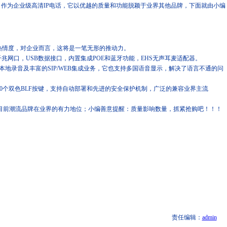
，作为企业级高清IP电话，它以优越的质量和功能脱颖于业界其他品牌，下面就由小编
热情度，对企业而言，这将是一笔无形的推动力。
千兆网口，USB数据接口，内置集成POE和蓝牙功能，EHS无声耳麦适配器。
本地录音及丰富的SIP/WEB集成业务，它也支持多国语音显示，解决了语言不通的问
0个双色BLF按键，支持自动部署和先进的安全保护机制，广泛的兼容业界主流
达到了目前潮流品牌在业界的有力地位；小编善意提醒：质量影响数量，抓紧抢购吧！！！
责任编辑：
admin