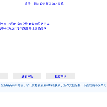
注册
登陆
设为首页
加入收藏
叫客服
IP语音
视频会议
智能管理
数据库
息安全
IP储存
移动应用
云计算
物联网
发表评论
推荐阅读
作为企业级高清IP电话，它以优越的质量和功能脱颖于业界其他品牌，下面就由小编来为