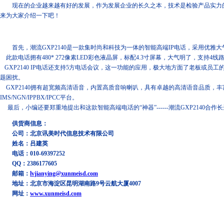
现在的企业越来越有好的发展，作为发展企业的长久之本，技术是检验产品实力的一个
来为大家介绍一下吧！
首先，潮流GXP2140是一款集时尚和科技为一体的智能高端IP电话，采用优雅
此款电话拥有480* 272像素LED彩色液晶屏，标配4.3寸屏幕，大气明了，支持
GXP2140 IP电话还支持5方电话会议，这一功能的应用，极大地方面了老板或员
题困扰。
GXP2140拥有超宽频高清语音，内置高质音响喇叭，具有卓越的高清语音品质，丰
IMS/NGN/IPPBX/IPCC平台。
最后，小编还要郑重地提出和这款智能高端电话的“神器”------潮流GXP21
供货商信息：
公司：北京讯美时代信息技术有限公司
姓名：吕建英
电话：010-69397252
QQ：2386177605
邮箱：
lvjianying@xunmeisd.com
地址：北京市海淀区昆明湖南路9号云航大厦4007
网址：
www.xunmeisd.com