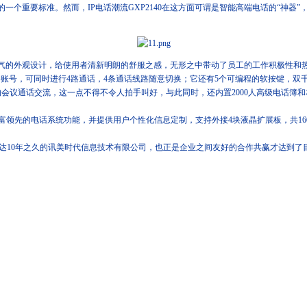
重要标准。然而，IP电话潮流GXP2140在这方面可谓是智能高端电话的“神器”
大气的外观设计，给使用者清新明朗的舒服之感，无形之中带动了员工的工作积极性和
4线路账号，可同时进行4路通话，4条通话线路随意切换；它还有5个可编程的软按键，双
工的会议通话交流，这一点不得不令人拍手叫好，与此同时，还内置2000人高级电话簿和
富领先的电话系统功能，并提供用户个性化信息定制，支持外接4块液晶扩展板，共16
40合作长达10年之久的讯美时代信息技术有限公司，也正是企业之间友好的合作共赢才