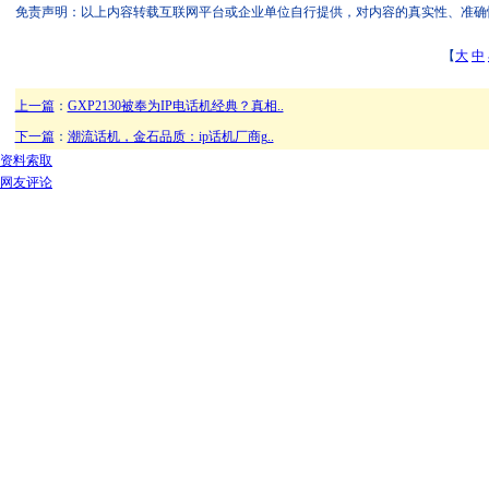
免责声明：以上内容转载互联网平台或企业单位自行提供，对内容的真实性、准确性和合
【
大
中
上一篇
：
GXP2130被奉为IP电话机经典？真相..
下一篇
：
潮流话机，金石品质：ip话机厂商g..
资料索取
网友评论