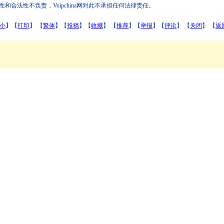
法性不负责，Voipchina网对此不承担任何法律责任。
小
】【
打印
】
【
繁体
】【
投稿
】【
收藏
】 【
推荐
】【
举报
】【
评论
】 【
关闭
】 【
返