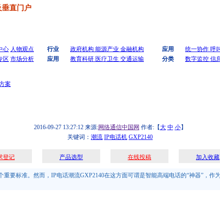
及垂直门户
中心
人物观点
行业
政府机构
能源产业
金融机构
应用
统一协作
呼
专区
市场分析
应用
教育科研
医疗卫生
交通运输
分类
数字监控
信
方案
2016-09-27 13:27:12
来源:
网络通信中国网
作者:【
大
中
小
】
关键词：
潮流
IP电话机
GXP2140
求登记
产品选型
在线投稿
加入收藏
要标准。然而，IP电话潮流GXP2140在这方面可谓是智能高端电话的“神器”，