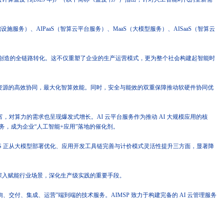
）、AIPaaS（智算云平台服务）、MaaS（大模型服务）、AISaaS（智算云
创造的全链路转化。这不仅重塑了企业的生产运营模式，更为整个社会构建起智能时
构资源的高效协同，最大化智算效能。同时，安全与能效的双重保障推动软硬件协同优
富，对算力的需求也呈现爆发式增长。AI 云平台服务作为推动 AI 大规模应用的核
服务，成为企业“人工智能+应用”落地的催化剂。
S 正从大模型部署优化、应用开发工具链完善与计价模式灵活性提升三方面，显著降
能深入赋能行业场景，深化生产级实践的重要手段。
付、集成、运营”端到端的技术服务。AIMSP 致力于构建完备的 AI 云管理服务