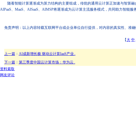
随着智能计算逐渐成为算力结构的主要组成，传统的通用云计算正加速与智算融合，升
AIPaaS、MaaS、AISaaS、AIMSP将逐渐成为云计算主流服务模式，共同助力智能
免责声明：以上内容转载互联网平台或企业单位自行提供，对内容的真实性、准确性和合
【
大
中
上一篇
：
AI成新增长极 驱动云计算IaaS产业..
下一篇
：
第三季度中国云计算市场：华为云..
资料索取
网友评论