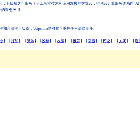
级成为可服务于人工智能技术和应用发展的智算云，推动云计算服务体系向“AI+”演
服务的普惠应用。
法性不负责，Voipchina网对此不承担任何法律责任。
小
】【
打印
】
【
繁体
】【
投稿
】【
收藏
】 【
推荐
】【
举报
】【
评论
】 【
关闭
】 【
返