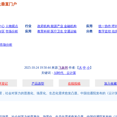
及垂直门户
中心
人物观点
行业
政府机构
能源产业
金融机构
应用
统一协作
呼
专区
市场分析
应用
教育科研
医疗卫生
交通运输
分类
数字监控
信
市场分析
2025-10-24 19:50:44
来源:
飞象网
作者:【
大
中
小
】
关键词：
AI时代 云计算
求登记
产品选型
在线投稿
加入收藏
，社会对算力的普惠化、场景化、生态化需求愈发凸显。中国信通院发布的《云计算蓝皮
，社会对算力的普惠化、场景化、生态化需求愈发凸显。中国信通院发布的《云计算蓝