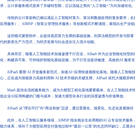
求，云计算服务模式迎来了关键转型期，正以迅猛之势向“人工智能+”方向加速转化
传统的云计算架构已难以满足人工智能对算力、算法和数据处理的复杂要求，全新的智算云
应用服务）、AIMSP（智算云管理技术服务）等创新模式不断涌现，展现出全产业
这些模式紧密协作，从提供底层算力支撑的基础设施，到算法模型的开发与部署，再
代的新质生产力范式，为经济发展与社会进步注入强大动能。
具体而言，随着人工智能技术加速渗透千行百业，AIIaaS 作为企业智能化转
化，构建高可靠、可持续的智能化基础设施，为千行百业提供敏捷、高效的AI 服务
AIPaaS 重塑 AI 开发服务新范式，加速AI+应用快速规模化落地。随着人工智
心，正在成为智能算力高效利用和 AI 技术升级的关键支撑。AIPaaS 依托大规模
MaaS 提供全流程服务能力，成为大模型工程化落地重要载体。在人工智能技术快
低企业AI应用构建的门槛与成本，加速大模型在各行业的深度渗透与价值释放。
AISaaS 从“理论可行”向“商业有效”迈进，通过普惠化、场景化、生态化发展
此外，在人工智能云服务领域，AIMSP 指全栈全生命周期的AI 云专业技术服务，
能力体系，填补了大模型应用交付落地过程中“最后一公里”的生态闭环缺口，正逐步