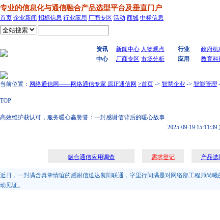
专业的信息化与通信融合产品选型平台及垂直门户
首页
企业新闻
招标信息
行业应用
厂商专区
活动
商城
中标信息
搜索
资讯
新闻中心
人物观点
行业
政府机
中心
厂商专区
市场分析
应用
教育科
当前位置：
网络通信网——网络通信专家 原IP通信网
>首页
->
智慧企业
->
智能管理
TOP
高效维护获认可，服务暖心赢赞誉：一封感谢信背后的暖心故事
2025-09-19 15:11:39
融合通信应用调查
需求登记
产品选
近日，一封满含真挚情谊的感谢信送达襄阳联通，字里行间满是对网络部工程师尚曦
动见证。