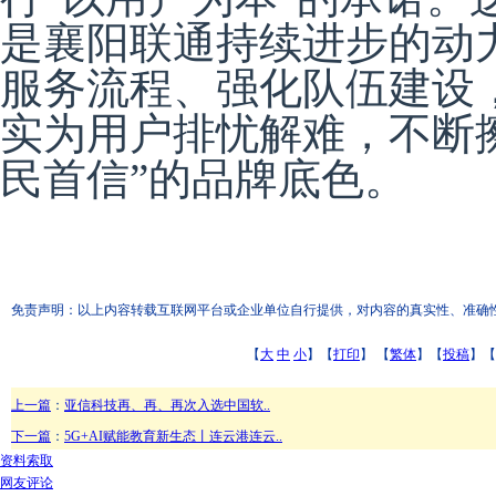
是襄阳联通持续进步的动
服务流程、强化队伍建设
实为用户排忧解难，不断
民首信”的品牌底色。
免责声明：以上内容转载互联网平台或企业单位自行提供，对内容的真实性、准确性和合
【
大
中
小
】【
打印
】
【
繁体
】【
投稿
】【
上一篇
：
亚信科技再、再、再次入选中国软..
下一篇
：
5G+AI赋能教育新生态丨连云港连云..
资料索取
网友评论