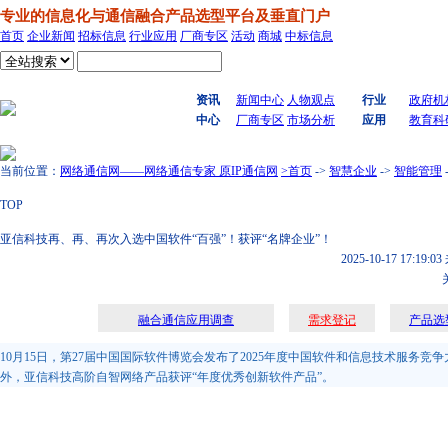
专业的信息化与通信融合产品选型平台及垂直门户
首页
企业新闻
招标信息
行业应用
厂商专区
活动
商城
中标信息
搜索
资讯
新闻中心
人物观点
行业
政府机
中心
厂商专区
市场分析
应用
教育科
当前位置：
网络通信网——网络通信专家 原IP通信网
>首页
->
智慧企业
->
智能管理
TOP
亚信科技再、再、再次入选中国软件“百强”！获评“名牌企业”！
2025-10-17 17:19:03
融合通信应用调查
需求登记
产品选
10月15日，第27届中国国际软件博览会发布了2025年度中国软件和信息技术服务竞争
外，亚信科技高阶自智网络产品获评“年度优秀创新软件产品”。