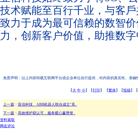
技术赋能至百行千业，与客戶
致力于
成为最可信赖的数智价
力，创新客户价值，助推数字
免责声明：以上内容转载互联网平台或企业单位自行提供，对内容的真实性、准确性和合
【
大
中
小
】【
打印
】
【
繁体
】【
投稿
】【
上一篇
：
亚信科技、ABB机器人联合成立“具..
下一篇
：
高效维护获认可，服务暖心赢赞誉..
资料索取
网友评论