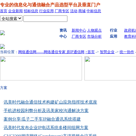
专业的信息化与通信融合产品选型平台及垂直门户
首页
企业新闻
招标信息
行业应用
厂商专区
活动
商城
中标信息
搜索
资讯
新闻中心
人物观点
行业
政府机
中心
厂商专区
市场分析
应用
教育科
当前位置：
网络通信网——网络通信专家 原IP通信网
>首页
->
智慧企业
->
统一协作
方案
讯美时代融合通信技术构建矿山应急指挥技术底座
·
手机进校园利弊分析及讯美家校沟通解决方案
·
案例分享|瓜子二手车IP融合通讯系统搭建
·
讯美时代发布企业IP电话系统多楼间组网方案
·